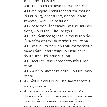
การผลิตเท่านั้นบริษัทฯ
จะไม่รับประกันสินค้าในกรณีที่เกิดจากเหตุ ดังนี้
4.1.1 การชำรุดเสียหายอันเกิดจากปัจจัยภายนอก
เช่น อุบัติเหตุ, ภัยธรรมชาติ, อัคคีภัย, กระแส
ไฟฟ้าตก, ไฟเกิน, และการขนส่ง
4.1.2 การติดตั้งหรือการใช้งาน การซ่อมแซมแก้ไข
ผิดวิธี, ผิดประเภท, ไม่ได้มาตรฐาน
4.1.3 รวมถึงขาดการดูแลรักษา การประมาท ซึ่ง
เป็นผลทำให้เกิดความเสียหายต่อชิ้นส่วน ต่างๆ
4.1.4 การซ่อม ใช้ ดัดแปลง แก้ไข การตัดต่ออุปก
รณ์ใดๆที่ผิดไปจากมาตรฐานเดิม หรือ ถูกแก้ไข
ซ่อมแซมโดยไม่ใช่ช่างของบริษัทฯ
4.1.5 ความเสียหายอันเกิดจากสัตว์ หรือ แมลง
ต่างๆ
4.1.6 หมายเลขผลิตภัณฑ์ ถูกแก้ไข ลบ ขีดฆ่าหรือ
ทำลาย
4.2 เงื่อนไขการรับประกันไม่รวมถึงการทำความ
สะอาด, อัดจารบี
4.3 การรับประกันนี้ครอบคลุมเฉพาะภายใน
ประเทศเท่านั้น และขอสงวนสิทธิ์ ในการงดการให้
บริการในพื้นที่ที่เสี่ยงอันตรายหรือในพื้นที่ที่เข้าไม่
ถึง สถานที่ที่มีควัน หรือไอสารเคมี พื้นที่ห้ามเข้า